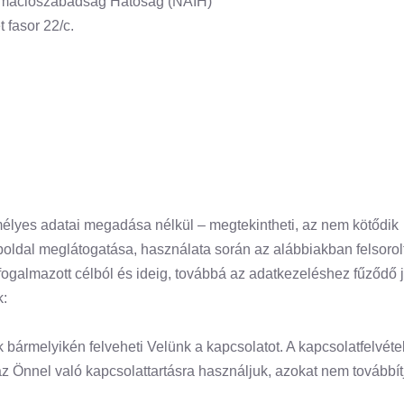
rmációszabadság Hatóság (NAIH)
 fasor 22/c.
mélyes adatai megadása nélkül – megtekintheti, az nem kötődik
oldal meglátogatása, használata során az alábbiakban felsorol
fogalmazott célból és ideig, továbbá az adatkezeléshez fűződő 
k:
ármelyikén felveheti Velünk a kapcsolatot. A kapcsolatfelvéte
z Önnel való kapcsolattartásra használjuk, azokat nem továbbít