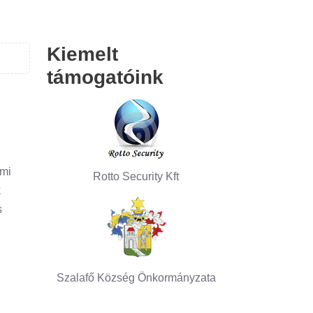
Kiemelt
támogatóink
lmi
Rotto Security Kft
k
s
Szalafő Község Önkormányzata