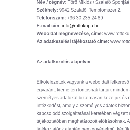
Név / cégnév:
Törő Miklós / Szalafő Sportjáé
Székhely:
9942 Szalafő, Templomszer 2.
Telefonszám:
+36 30 235 24 89
E-mail cím:
info@rottokupa.hu
Weboldal megnevezése, címe:
www.rottoku
Az adatkezelési tájékoztató címe:
www.rotto
Az adatkezelés alapelvei
Elkötelezettek vagyunk a weboldalt felkeres
egyaránt, kiemelten fontosnak tartjuk minden é
személyes adatokat bizalmasan kezeljük és m
intézkedést, amely a személyes adatok bizton
kapcsolódó szolgáltatásai keretében végzett 
tájékoztatóban meghatározott előírásoknak. 
tájékoztatónk alapján nem egyértelmű, kérjük,