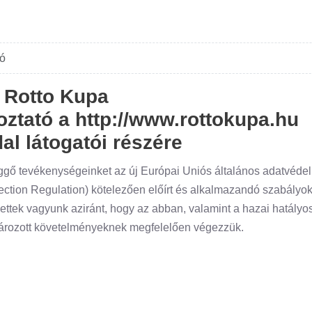
tó
Rotto Kupa
oztató a http://www.rottokupa.hu
al látogatói részére
gő tevékenységeinket az új Európai Uniós általános adatvéde
ction Regulation) kötelezően előírt és alkalmazandó szabályo
ezettek vagyunk aziránt, hogy az abban, valamint a hazai hatályo
rozott követelményeknek megfelelően végezzük.