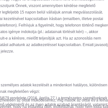
aszoljunk Önnek, viszont amennyiben kérdése megfelelő
 legfeljebb 15 napon belül vállaljuk annak megválaszolását.
i kezelésével kapcsolatban írásban (emailben, illetve postai
elefonon). Felhívjuk a figyelmét, hogy telefonon történő megke
s igénye indokolja (pl.: adatainak törlését kéri) –, akkor
lt-e a kérésre, mielőtt teljesítjük azt. Ha az azonosítás nem
tatást adhatunk az adatkezeléssel kapcsolatban. Emiatt javasolj
 jelezze.
 a személyes adatok kezelését a mindenkori hatályos, különösen
oknak megfelelően végzi:
/679 rendelete (2016. április 27.) a természetes személyeknek
etetlen az oldal működéséhez, míg mások az oldal és a felhasz
nő védelméről és az ilyen adatok szabad áramlásáról, valamint
yelmét, hogy ha elutasítja őket, előfordulhat, hogy nem fogja tu