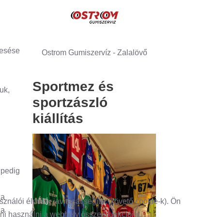
resése
Ostrom Gumiszervíz - Zalalövő
Sportmez és
uk,
sportzászló
kiállítás
 pedig
 a
nálói élmény javítását segítik (követő cookie-k). Ön
 a
dni használni a webhely összes funkcióját.