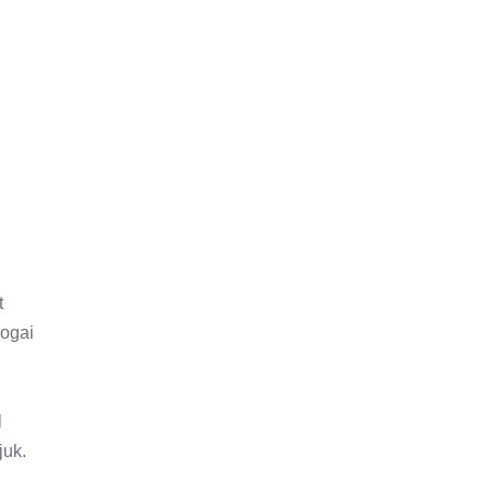
t
jogai
l
juk.