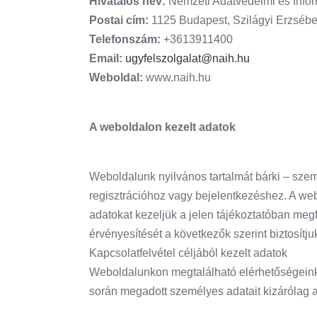
Hivatalos név:
Nemzeti Adatvédelmi és Info
Postai cím:
1125 Budapest, Szilágyi Erzsébet
Telefonszám:
+3613911400
Email:
ugyfelszolgalat@naih.hu
Weboldal:
www.naih.hu
A weboldalon kezelt adatok
Weboldalunk nyilvános tartalmát bárki – sze
regisztrációhoz vagy bejelentkezéshez. A web
adatokat kezeljük a jelen tájékoztatóban meg
érvényesítését a következők szerint biztosítju
Kapcsolatfelvétel céljából kezelt adatok
Weboldalunkon megtalálható elérhetőségeink b
során megadott személyes adatait kizárólag a