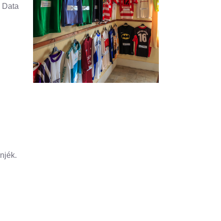
l Data
njék.