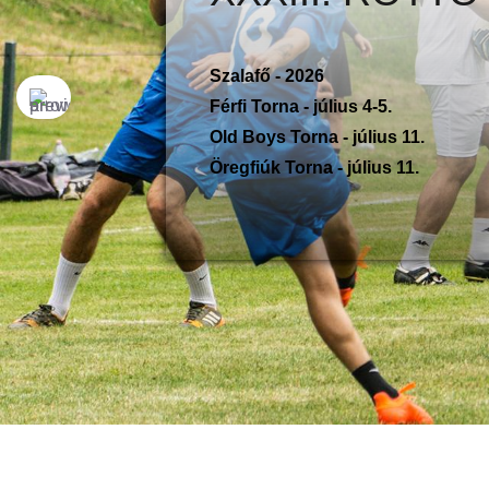
Szalafő - 2026
Férfi Torna - július 4-5.
Old Boys Torna - július 11.
Öregfiúk Torna - július 11.