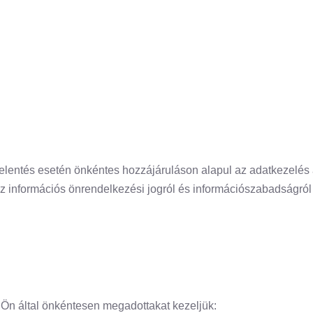
ejelentés esetén önkéntes hozzájáruláson alapul az adatkezelés
z információs önrendelkezési jogról és információszabadságról
z Ön által önkéntesen megadottakat kezeljük: