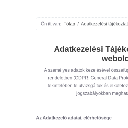
Ön itt van:
Főlap
Adatkezelési tájékozta
Adatkezelési Tájék
webold
A személyes adatok kezelésével összefüg
rendeletben (GDPR: General Data Prote
tekintetében felülvizsgáltuk és elkötel
jogszabályokban meghatá
Az Adatkezelő adatai, elérhetősége