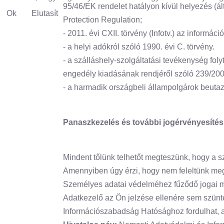
95/46/EK rendelet hatályon kívül helyezés (
Ok
Elutasít
Protection Regulation;
- 2011. évi CXII. törvény (Infotv.) az informá
- a helyi adókról szóló 1990. évi C. törvény.
- a szálláshely-szolgáltatási tevékenység foly
engedély kiadásának rendjéről szóló 239/2009
- a harmadik országbeli állampolgárok beutazá
Panaszkezelés és további jogérvényesítés
Mindent tőlünk telhetőt megteszünk, hogy a 
Amennyiben úgy érzi, hogy nem feleltünk meg 
Személyes adatai védelméhez fűződő jogai m
Adatkezelő az Ön jelzése ellenére sem szünt
Információszabadság Hatósághoz fordulhat, a