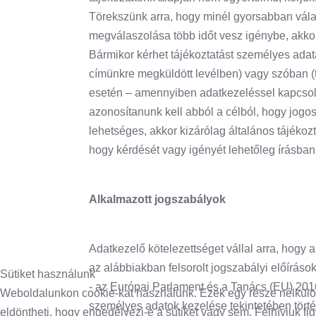
Törekszünk arra, hogy minél gyorsabban vál
megválaszolása több időt vesz igénybe, akkor
Bármikor kérhet tájékoztatást személyes adata
címünkre megküldött levélben) vagy szóban (t
esetén – amennyiben adatkezeléssel kapcsolato
azonosítanunk kell abból a célból, hogy jogosu
lehetséges, akkor kizárólag általános tájékoz
hogy kérdését vagy igényét lehetőleg írásban
Alkalmazott jogszabályok
Adatkezelő kötelezettséget vállal arra, hogy
az alábbiakban felsorolt jogszabályi előírás
Sütiket használunk
- az Európai Parlament és a Tanács (EU) 2016
Weboldalunkon cookie-kat használunk. Ezek egy része nélkülözh
személyes adatok kezelése tekintetében törté
eldöntheti, hogy engedélyezi-e a sütiket vagy sem. Felhívjuk fig