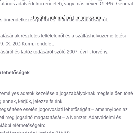
általános adatvédelmi rendelet), vagy más néven GDPR: Genera
További információ
|
Impresszum
ciós önrendelkezési jogról és információszabadságról.
tatásának részletes feltételeiről és a szálláshelyüzemeltetési
. (X. 20.) Korm. rendelet;
sáról és tartózkodásáról szóló 2007. évi II. törvény.
i lehetőségek
személyes adatok kezelése a jogszabályoknak megfelelően törté
ennek, kérjük, jelezze felénk.
egsértése esetén jogorvoslati lehetőségért – amennyiben az
eti meg jogsértő magatartását – a Nemzeti Adatvédelmi és
lábbi elérhetőségein: