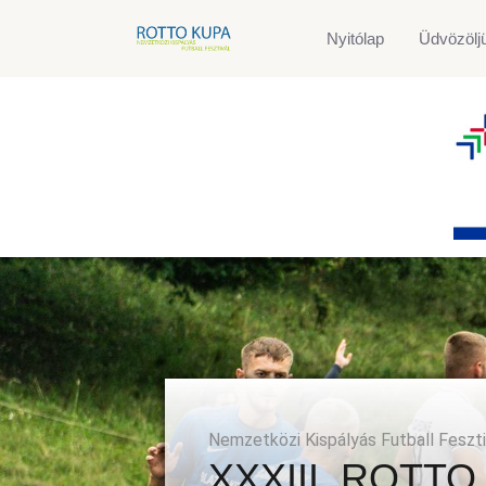
Nyitólap
Üdvözölj
Nemzetközi Kispályás Futball Fesztivál
XXXIII. ROTTO KUPA