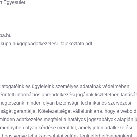
rt Egyesület
pa.hu
kupa.hu/gdpr/adatkezelesi_tajekoztato.pdf
ő látogatóink és ügyfeleink személyes adatainak védelmében
rintett információs önrendelkezési jogának tiszteletben tartását
egteszünk minden olyan biztonsági, technikai és szervezési
ságát garantálja. Kötelezettséget vállalunk arra, hogy a webold
minden adatkezelés megfelel a hatályos jogszabályok alapján j
Amennyiben olyan kérdése merül fel, amely jelen adatkezelési
 hogy vegye fel a kapcsolatot velünk fenti elérhetőségeinken!