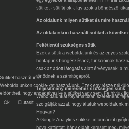
egy egyébként állapotmentes HTTP tranzakció
sütiket - sütifájlok -, így azok a böngésző kik
Az oldalunk milyen sütiket és mire haszná
Az oldalainkon használt sütiket a következ
Feltétlenül szükséges sütik
Ezek a sütik a weboldalunk és az egyes szo
honlapunk böngészéshez, funkcióinak haszná
csak az adott látogatás alatt érvényesek, a 
törlődnek a számítógépről.
Sütiket használunk
Weboldalunkon cookie-kat használunk. Ezek egy része nélkülözh
Teljesítmény méréséhez szükséges sütik
eldöntheti, hogy engedélyezi-e a sütiket vagy sem. Felhívjuk fig
Weboldalunkat folyamatosan szeretnénk fejlesz
Ok
Elutasít
szolgálják azzal, hogy általuk weboldalunk 
Hogyan?
A Google Analytics sütikkel információt gyűjt
hova kattintott, hány oldalt keresett meg, mi