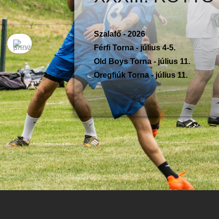
Szalafő - 2026
Férfi Torna - július 4-5.
Old Boys Torna - július 11.
Öregfiúk Torna - július 11.