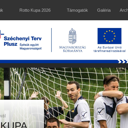
ük
Rotto Kupa 2026
Támogatók
Galéria
Arc
vál
 KUPA