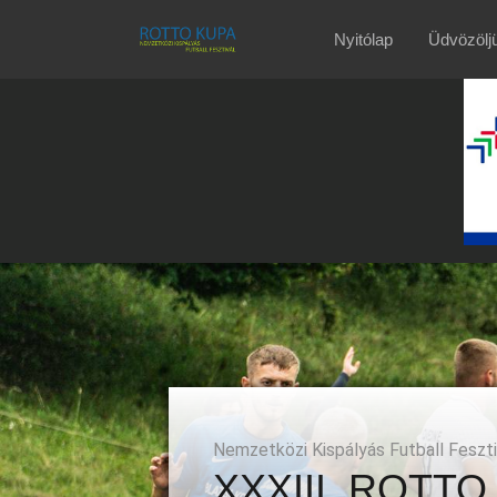
Nyitólap
Üdvözölj
Nemzetközi Kispályás Futball Feszti
XXXIII. ROTTO