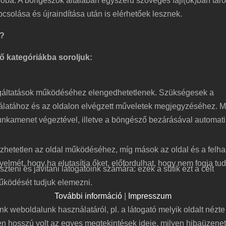
ba. A böngészők általában egyszerű szöveges fájl(ok)ban táro
apcsolása és újraindítása után is elérhetőek lesznek.
l?
ő kategóriákba soroljuk:
lgáltatások működéséhez elengedhetetlenek. Szükségesek a
latához és az oldalon elvégzett műveletek megjegyzéséhez. M
munkamenet végeztével, illetve a böngésző bezárásával automat
etetlen az oldal működéséhez, míg mások az oldal és a felhasz
yelmét, hogy ha elutasítja őket, előfordulhat, hogy nem fogja tu
teni és javítani látogatóink számára: ezek a sütik ezt a célt
működését tudjuk elemezni.
További információ
|
Impresszum
ünk weboldalunk használatáról, pl. a látogató melyik oldalt nézt
lyen hosszú volt az egyes megtekintések ideje, milyen hibaüzene