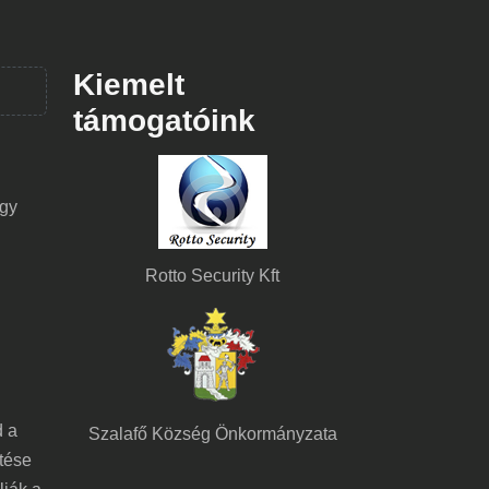
Kiemelt
támogatóink
ogy
Rotto Security Kft
d a
Szalafő Község Önkormányzata
tése