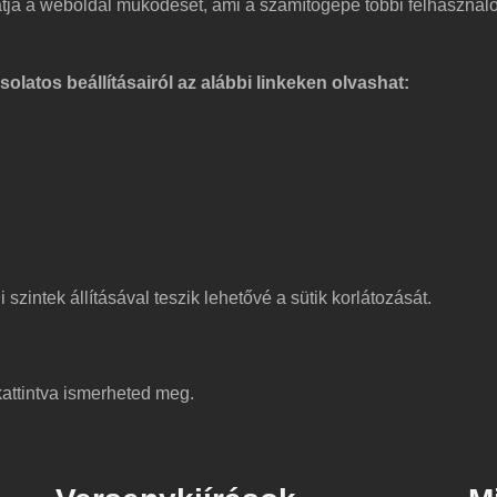
atja a weboldal működését, ami a számítógépe többi felhasználój
latos beállításairól az alábbi linkeken olvashat:
zintek állításával teszik lehetővé a sütik korlátozását.
kattintva ismerheted meg.