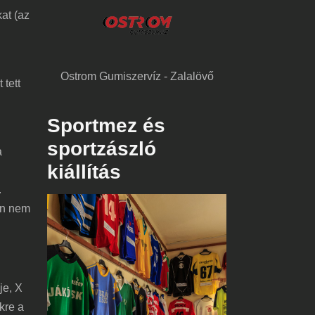
kat (az
Ostrom Gumiszervíz - Zalalövő
 tett
Sportmez és
sportzászló
a
kiállítás
.
tén nem
je, X
kre a