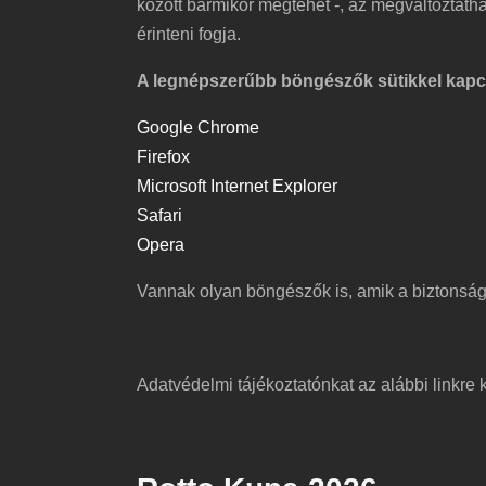
között bármikor megtehet -, az megváltoztath
érinteni fogja.
A legnépszerűbb böngészők sütikkel kapcso
Google Chrome
Firefox
Microsoft Internet Explorer
Safari
Opera
Vannak olyan böngészők is, amik a biztonsági s
Adatvédelmi tájékoztatónkat az alábbi linkre 