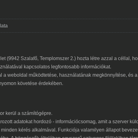
lata
let (9942 Szalafő, Templomszer 2.) hozta létre azzal a céllal, h
sználatával kapcsolatos legfontosabb információkat.
ál a weboldal működtetése, használatának megkönnyítése, és a
 nyomon követése érdekében.
or kerül a számítógépre.
rozott adatokat hordozó - információcsomag, amit a szerver kül
minden kérés alkalmával. Funkciója valamilyen állapot beveze