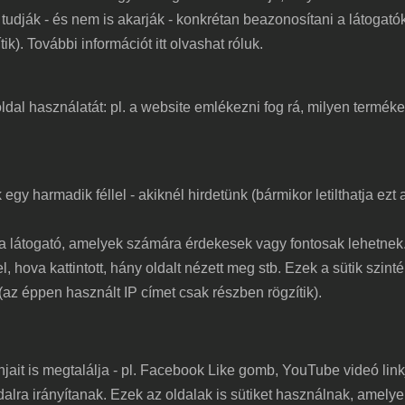
 tudják - és nem is akarják - konkrétan beazonosítani a látogató
k). További információt itt olvashat róluk.
al használatát: pl. a website emlékezni fog rá, milyen terméket
egy harmadik féllel - akiknél hirdetünk (bármikor letilthatja ezt 
 a látogató, amelyek számára érdekesek vagy fontosak lehetnek
l, hova kattintott, hány oldalt nézett meg stb. Ezek a sütik szin
(az éppen használt IP címet csak részben rögzítik).
jait is megtalálja - pl. Facebook Like gomb, YouTube videó link
oldalra irányítanak. Ezek az oldalak is sütiket használnak, amelye