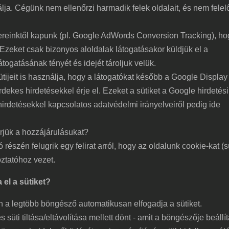
lja. Cégünk nem ellenőrzi harmadik felek oldalait, és nem felel
tnereinktől kapunk (pl. Google AdWords Conversion Tracking), ho
zeket csak bizonyos aloldalak látogatásakor küldjük el a
togatásának tényét és idejét tároljuk velük.
jeit is használja, hogy a látogatókat később a Google Display
dekes hirdetésekkel érje el. Ezeket a sütiket a Google hirdetési
 hirdetésekkel kapcsolatos adatvédelmi irányelveiről pedig ide
érjük a hozzájárulásukat?
részén felugrik egy felirat arról, hogy az oldalunk cookie-kat (sü
oztatóhoz vezet.
a el a sütiket?
a legtöbb böngésző automatikusan elfogadja a sütiket.
üti tiltása/eltávolítása mellett dönt - amit a böngészője beállí