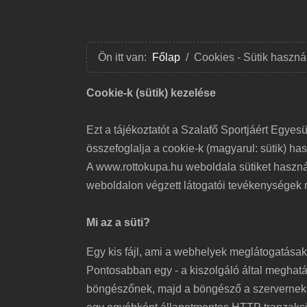
Ön itt van:
Főlap
Cookies - Sütik haszná
Cookie-k (sütik) kezelése
Ezt a tájékoztatót a Szalafő Sportjáért Egyesü
összefoglalja a cookie-k (magyarul: sütik) ha
A www.rottokupa.hu weboldala sütiket haszn
weboldalon végzett látogatói tevékenységek
Mi az a süti?
Egy kis fájl, ami a webhelyek meglátogatásak
Pontosabban egy - a kiszolgáló által meghatá
böngészőnek, majd a böngésző a szervernek 