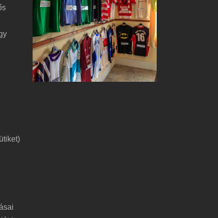
ős
gy
tiket)
tásai