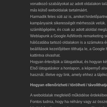
vonatkozó szabályokat az adott oldalakon talá
más külső weboldalak tartalmáért.
Harmadik feles süti az is, amiket hirdetőpar
kampányaink sikerességét mérhessük velük. E
számítógépére, és csak az adott aloldal meglá
Weblapunk a Google AdWords remarketing süti
hálózatába tartozó oldalakon is a számukra ér
beállítások kezelőjében tilthatja le, a Google
kattintva olvashat.
Hogyan értesítjük a látogatókat, és hogyan k
Első látogatáskor a honlapon, a képernyő alsó 
használ, illetve egy link, amely ehhez a tájék
Hogyan ellenőrizheti / törölheti / távolíthatj
A weboldalak megfelelő működése érdekében 
Fontos tudnia, hogy ha néhány vagy az összes s