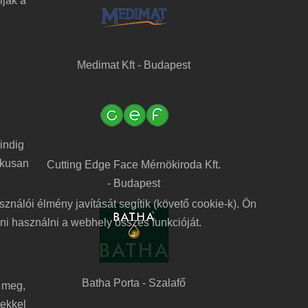
lják a
Medimat Kft - Budapest
indig
ikusan
Cutting Edge Face Mérnökiroda Kft.
- Budapest
nálói élmény javítását segítik (követő cookie-k). Ön
dni használni a webhely összes funkcióját.
Batha Porta - Szalafő
e meg,
tekkel