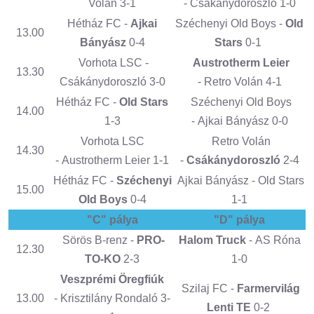
Volán 3-1
- Csákánydoroszló 1-0
Hétház FC -
Ajkai
Széchenyi Old Boys -
Old
13.00
Bányász
0-4
Stars
0-1
Vorhota LSC -
Austrotherm Leier
13.30
Csákánydoroszló 3-0
- Retro Volán 4-1
Hétház FC -
Old Stars
Széchenyi Old Boys
14.00
1-3
- Ajkai Bányász 0-0
Vorhota LSC
Retro Volán
14.30
- Austrotherm Leier 1-1
-
Csákánydoroszló
2-4
Hétház FC -
Széchenyi
Ajkai Bányász - Old Stars
15.00
Old Boys
0-4
1-1
"C" pálya
"D" pálya
Sörös B-renz -
PRO-
Halom Truck
- AS Róna
12.30
TO-KO
2-3
1-0
Veszprémi Öregfiúk
Szilaj FC -
Farmervilág
13.00
- Krisztilány Rondaló 3-
Lenti TE
0-2