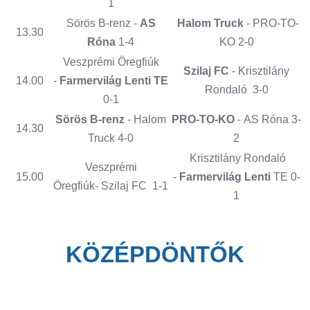
1
Sörös B-renz -
AS
Halom Truck
- PRO-TO-
13.30
Róna
1-4
KO 2-0
Veszprémi Öregfiúk
Szilaj FC
- Krisztilány
14.00
-
Farmervilág Lenti TE
Rondaló 3-0
0-1
Sörös B-renz
- Halom
PRO-TO-KO
- AS Róna 3-
14.30
Truck 4-0
2
Krisztilány Rondaló
Veszprémi
15.00
-
Farmervilág Lenti
TE 0-
Öregfiúk- Szilaj FC 1-1
1
KÖZÉPDÖNTŐK