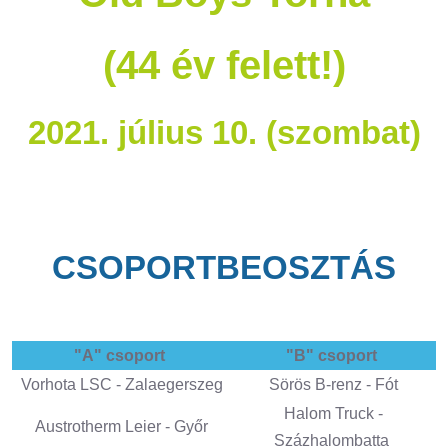
(44 év felett!)
2021. július 10. (szombat)
CSOPORTBEOSZTÁS
"A" csoport
"B" csoport
Vorhota LSC - Zalaegerszeg
Sörös B-renz - Fót
Halom Truck -
Austrotherm Leier - Győr
Százhalombatta