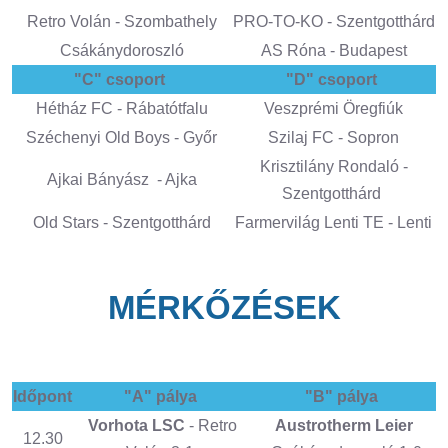
Retro Volán - Szombathely
PRO-TO-KO - Szentgotthárd
Csákánydoroszló
AS Róna - Budapest
"C" csoport
"D" csoport
Hétház FC - Rábatótfalu
Veszprémi Öregfiúk
Széchenyi Old Boys - Győr
Szilaj FC - Sopron
Krisztilány Rondaló -
Ajkai Bányász - Ajka
Szentgotthárd
Old Stars - Szentgotthárd
Farmervilág Lenti TE - Lenti
MÉRKŐZÉSEK
Időpont
"A" pálya
"B" pálya
Vorhota LSC
- Retro
Austrotherm Leier
12.30