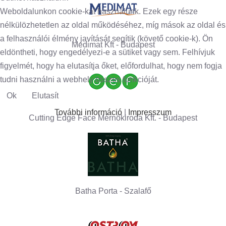
Weboldalunkon cookie-kat használunk. Ezek egy része
nélkülözhetetlen az oldal működéséhez, míg mások az oldal és
a felhasználói élmény javítását segítik (követő cookie-k). Ön
Medimat Kft - Budapest
eldöntheti, hogy engedélyezi-e a sütiket vagy sem. Felhívjuk
figyelmét, hogy ha elutasítja őket, előfordulhat, hogy nem fogja
tudni használni a webhely összes funkcióját.
Ok
Elutasít
További információ
|
Impresszum
Cutting Edge Face Mérnökiroda Kft. - Budapest
Batha Porta - Szalafő