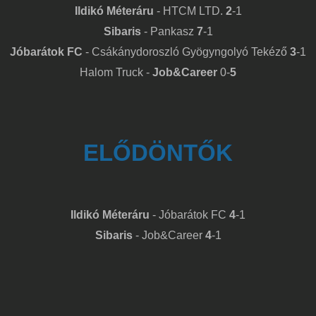
Ildikó Méteráru
- HTCM LTD.
2
-1
Sibaris
- Pankasz
7
-1
Jóbarátok FC
- Csákánydoroszló Gyögyngolyó Tekéző
3
-1
Halom Truck -
Job&Career
0-
5
ELŐDÖNTŐK
Ildikó Méteráru
- Jóbarátok FC
4
-1
Sibaris
- Job&Career
4
-1