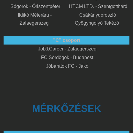
Sógorok - Őriszentpéter
HTCM LTD. - Szentgotthárd
Ildikó Méteráru -
Csákánydoroszló
Zalaegerszeg
Gyögyngolyó Tekéző
"C" csoport
Job&Career - Zalaegerszeg
FC Sördögök - Budapest
Jóbarátok FC - Jákó
MÉRKŐZÉSEK