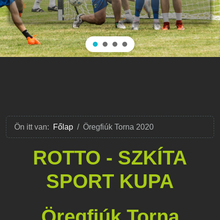
Ön itt van:
Főlap
Öregfiúk Torna 2020
ROTTO - SZKÍTA
SPORT KUPA
Öregfiúk Torna