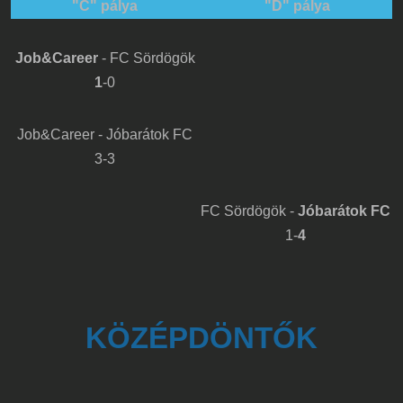
"C" pálya
"D" pálya
Job&Career
- FC Sördögök
1
-0
Job&Career - Jóbarátok FC
3-3
FC Sördögök -
Jóbarátok FC
1-
4
KÖZÉPDÖNTŐK