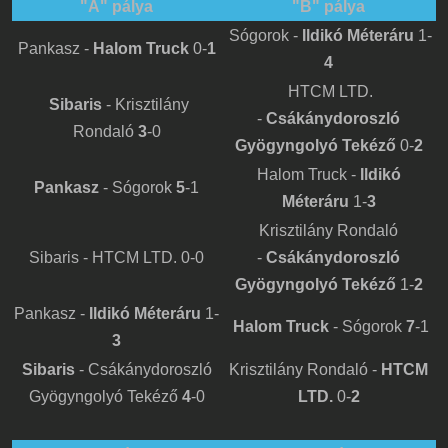
"A" pálya
"B" pálya
Sógorok -
Ildikó Méteráru
1-
Pankasz -
Halom Truck
0-
1
4
HTCM LTD.
Sibaris
- Krisztilány
-
Csákánydoroszló
Rondaló
3
-0
Gyögyngolyó Tekéző
0-
2
Halom Truck -
Ildikó
Pankasz
- Sógorok
5
-1
Méteráru
1-
3
Krisztilány Rondaló
Sibaris - HTCM LTD. 0-0
-
Csákánydoroszló
Gyögyngolyó Tekéző
1-
2
Pankasz -
Ildikó Méteráru
1-
Halom Truck
- Sógorok
7
-1
3
Sibaris
- Csákánydoroszló
Krisztilány Rondaló -
HTCM
Gyögyngolyó Tekéző
4
-0
LTD.
0-
2