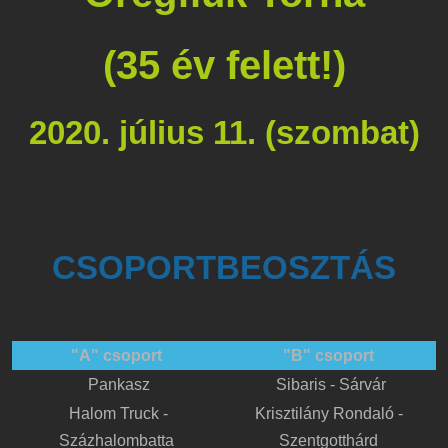
(35 év felett!)
2020. július 11. (szombat)
CSOPORTBEOSZTÁS
"A" csoport
"B" csoport
Pankasz
Sibaris - Sárvár
Halom Truck -
Krisztilány Rondaló -
Százhalombatta
Szentgotthárd